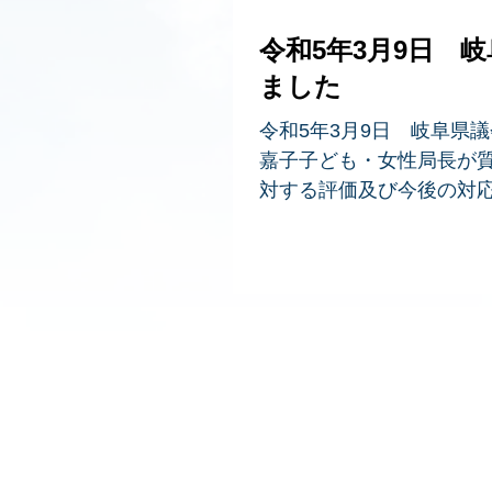
令和5年3月9日 
ました
令和5年3月9日 岐阜県
嘉子子ども・女性局長が質
対する評価及び今後の対応
ムの水を木曽川や長良川へ