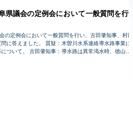
岐阜県議会の定例会において一般質問を行
議会の定例会において一般質問を行い、古田肇知事、村田
問に答えました。 質疑：木曽川水系連絡導水路事業に
について。 古田肇知事：導水路は異常渇水時、徳山ダ
補給でき、鮎など動植物が生...