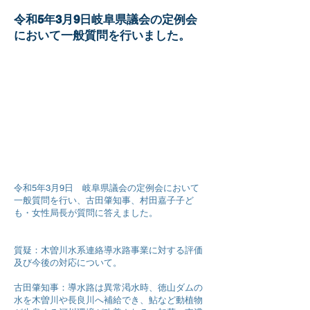
令和5年3月9日岐阜県議会の定例会
において一般質問を行いました。
令和5年3月9日 岐阜県議会の定例会において
一般質問を行い、古田肇知事、村田嘉子子ど
も・女性局長が質問に答えました。
質疑：木曽川水系連絡導水路事業に対する評価
及び今後の対応について。
古田肇知事：導水路は異常渇水時、徳山ダムの
水を木曽川や長良川へ補給でき、鮎など動植物