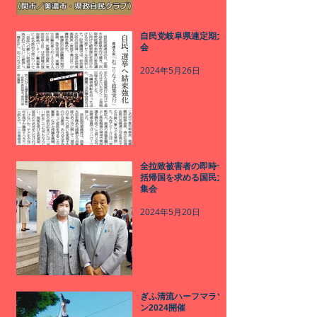
自民党岐阜県連定期大
会
2024年5月26日
全拉致被害者の即時一
括帰国を求める国民大
集会
2024年5月20日
ぎふ清流ハーフマラソ
ン2024開催