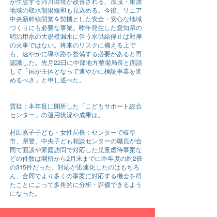
が生息する河川環境が改善される。加茂・東濃
地域の取水制限緩和も見込める。今後、リニア
中央新幹線開業を契機とした安全・安心な地域
づくりにも必要な事業。昨年発生した愛知県の
明治用水の大規模漏水に伴う水供給停止は対岸
の火事ではない。将来のリスクに備える上で
も、速やかに導水路を整備する必要があると再
認識した。先月22日に中部地方整備局長と面談
して「国が主体となって速やかに検証事業を進
めるべき」と申し述べた。
質疑：本年度に開所した「こどもサポート総合
センター」の運用状況や成果は。
村田嘉子子ども・女性局長：センターで岐阜
市、県警、中央子ども相談センターの職員が合
同で面談や家庭訪問で対応した児童虐待事案な
どの件数は開所から2月末までに昨年度の約2倍
の315件だった。対応が迅速化したのはもちろ
ん、合同でより多くの事案に対応する機会を得
たことによって多角的に分析・評価できるよう
になった。