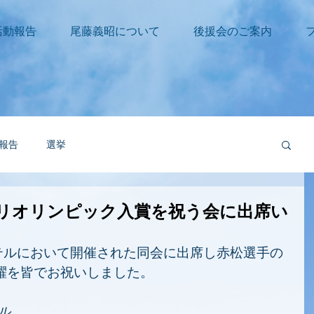
活動報告
尾藤義昭について
後援会のご案内
報告
選挙
4パリオリンピック入賞を祝う会に出席い
ホテルにおいて開催された同会に出席し赤松選手の
躍を皆でお祝いしました。
ル