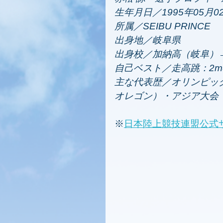
生年月日／1995年05月
所属／SEIBU PRINCE  
出身地／岐阜県 
出身校／加納高（岐阜）
自己ベスト／走高跳：2m3
主な代表歴／オリンピック
オレゴン）・アジア大会（
※
日本陸上競技連盟公式