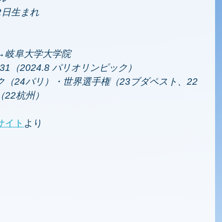
02日生まれ
→岐阜大学大学院 
1（2024.8 パリオリンピック）
（24パリ）・世界選手権（23ブダペスト、22
22杭州）
サイト
より